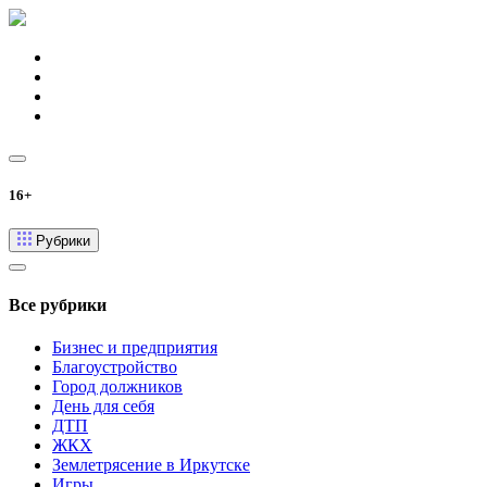
16+
Рубрики
Все рубрики
Бизнес и предприятия
Благоустройство
Город должников
День для себя
ДТП
ЖКХ
Землетрясение в Иркутске
Игры