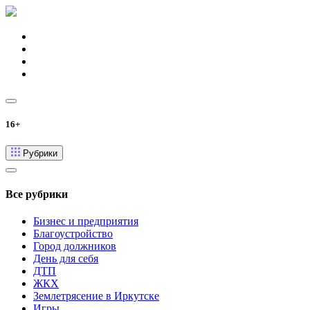
16+
Рубрики
Все рубрики
Бизнес и предприятия
Благоустройство
Город должников
День для себя
ДТП
ЖКХ
Землетрясение в Иркутске
Игры