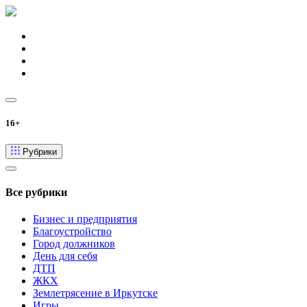
16+
Рубрики
Все рубрики
Бизнес и предприятия
Благоустройство
Город должников
День для себя
ДТП
ЖКХ
Землетрясение в Иркутске
Игры