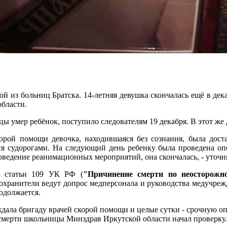
й из больниц Братска. 14-летняя девушка скончалась ещё в де
области.
ы умер ребёнок, поступило следователям 19 декабря. В этот же 
корой помощи девочка, находившаяся без сознания, была дост
ся судорогами. На следующий день ребенку была проведена опе
роведение реанимационных мероприятий, она скончалась, - уточн
2 статьи 109 УК РФ (
"Причинение смерти по неосторожн
оохранители ведут допрос медперсонала и руководства медучреж
одолжается.
ждала бригаду врачей скорой помощи и целые сутки - срочную о
 смерти школьницы Минздрав Иркутской области начал проверку