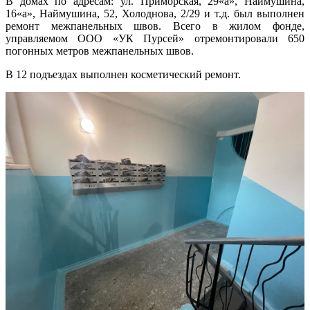
В домах по адресам: ул. Приморская, 29«а», Наймушина,
16«а», Наймушина, 52, Холоднова, 2/29 и т.д. был выполнен
ремонт межпанельных швов. Всего в жилом фонде,
управляемом ООО «УК Пурсей» отремонтировали 650
погонных метров межпанельных швов.
В 12 подъездах выполнен косметический ремонт.