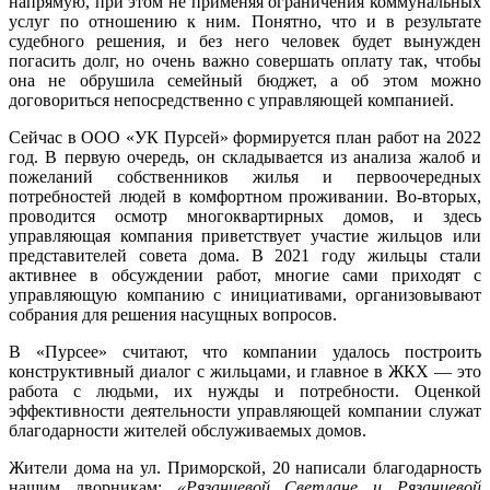
напрямую, при этом не применяя ограничения коммунальных
услуг по отношению к ним. Понятно, что и в результате
судебного решения, и без него человек будет вынужден
погасить долг, но очень важно совершать оплату так, чтобы
она не обрушила семейный бюджет, а об этом можно
договориться непосредственно с управляющей компанией.
Сейчас в ООО «УК Пурсей» формируется план работ на 2022
год. В первую очередь, он складывается из анализа жалоб и
пожеланий собственников жилья и первоочередных
потребностей людей в комфортном проживании. Во-вторых,
проводится осмотр многоквартирных домов, и здесь
управляющая компания приветствует участие жильцов или
представителей совета дома. В 2021 году жильцы стали
активнее в обсуждении работ, многие сами приходят с
управляющую компанию с инициативами, организовывают
собрания для решения насущных вопросов.
В «Пурсее» считают, что компании удалось построить
конструктивный диалог с жильцами, и главное в ЖКХ — это
работа с людьми, их нужды и потребности. Оценкой
эффективности деятельности управляющей компании служат
благодарности жителей обслуживаемых домов.
Жители дома на ул. Приморской, 20 написали благодарность
нашим дворникам:
«Рязанцевой Светлане и Рязанцевой