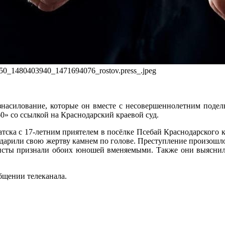
34550_1480403940_1471694076_rostov.press_.jpeg
изнасилование, которые он вместе с несовершеннолетним поде
0» со ссылкой на Краснодарский краевой суд.
ратска с 17-летним приятелем в посёлке Псебай Краснодарского 
ударили свою жертву камнем по голове. Преступление произошло 
исты признали обоих юношей вменяемыми. Также они выяснили,
бщении телеканала.