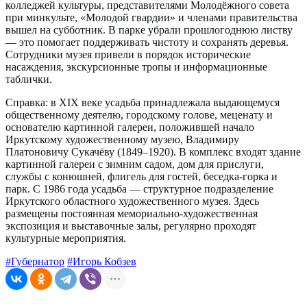
колледжей культуры, представителями Молодёжного совета
при минкульте, «Молодой гвардии» и членами правительства
вышел на субботник. В парке убрали прошлогоднюю листву
— это помогает поддерживать чистоту и сохранять деревья.
Сотрудники музея привели в порядок исторические
насаждения, экскурсионные тропы и информационные
таблички.
Справка: в XIX веке усадьба принадлежала выдающемуся
общественному деятелю, городскому голове, меценату и
основателю картинной галереи, положившей начало
Иркутскому художественному музею, Владимиру
Платоновичу Сукачёву (1849–1920). В комплекс входят здание
картинной галереи с зимним садом, дом для прислуги,
службы с конюшней, флигель для гостей, беседка-горка и
парк. С 1986 года усадьба — структурное подразделение
Иркутского областного художественного музея. Здесь
размещены постоянная мемориально-художественная
экспозиция и выставочные залы, регулярно проходят
культурные мероприятия.
#Губернатор
#Игорь Кобзев