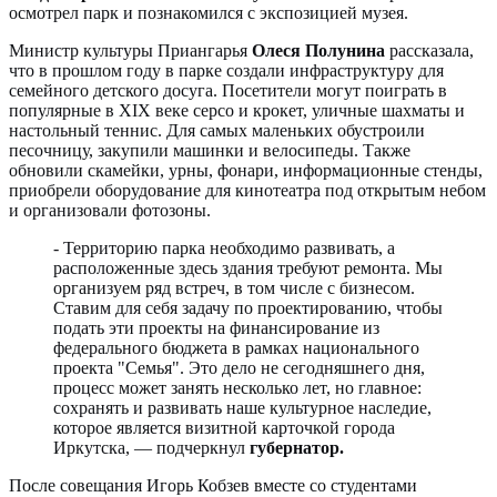
осмотрел парк и познакомился с экспозицией музея.
Министр культуры Приангарья
Олеся Полунина
рассказала,
что в прошлом году в парке создали инфраструктуру для
семейного детского досуга. Посетители могут поиграть в
популярные в XIX веке серсо и крокет, уличные шахматы и
настольный теннис. Для самых маленьких обустроили
песочницу, закупили машинки и велосипеды. Также
обновили скамейки, урны, фонари, информационные стенды,
приобрели оборудование для кинотеатра под открытым небом
и организовали фотозоны.
- Территорию парка необходимо развивать, а
расположенные здесь здания требуют ремонта. Мы
организуем ряд встреч, в том числе с бизнесом.
Ставим для себя задачу по проектированию, чтобы
подать эти проекты на финансирование из
федерального бюджета в рамках национального
проекта "Семья". Это дело не сегодняшнего дня,
процесс может занять несколько лет, но главное:
сохранять и развивать наше культурное наследие,
которое является визитной карточкой города
Иркутска, — подчеркнул
губернатор.
После совещания Игорь Кобзев вместе со студентами