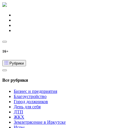
16+
Рубрики
Все рубрики
Бизнес и предприятия
Благоустройство
Город должников
День для себя
ДТП
ЖКХ
Землетрясение в Иркутске
Игры