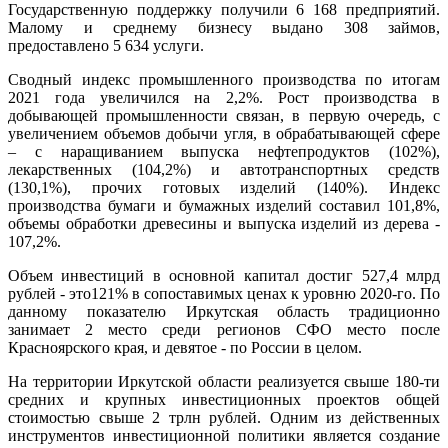
Государственную поддержку получили 6 168 предприятий.
Малому и среднему бизнесу выдано 308 займов,
предоставлено 5 634 услуги.
Сводный индекс промышленного производства по итогам
2021 года увеличился на 2,2%. Рост производства в
добывающей промышленности связан, в первую очередь, с
увеличением объемов добычи угля, в обрабатывающей сфере
– с наращиванием выпуска нефтепродуктов (102%),
лекарственных (104,2%) и автотранспортных средств
(130,1%), прочих готовых изделий (140%). Индекс
производства бумаги и бумажных изделий составил 101,8%,
объемы обработки древесины и выпуска изделий из дерева -
107,2%.
Объем инвестиций в основной капитал достиг 527,4 млрд
рублей - это121% в сопоставимых ценах к уровню 2020-го. По
данному показателю Иркутская область традиционно
занимает 2 место среди регионов СФО место после
Красноярского края, и девятое - по России в целом.
На территории Иркутской области реализуется свыше 180-ти
средних и крупных инвестиционных проектов общей
стоимостью свыше 2 трлн рублей. Одним из действенных
инструментов инвестиционной политики является создание