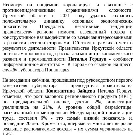
Несмотря на пандемию коронавируса и связанные с
противоэпидемическими ограничениями сложности,
Иркутской области в 2021 году удалось сохранить
положительную динамику основных экономических
показателей. Преодолеть негативные тенденции
правительству региона помогли взвешенный подход и
конструктивное взаимодействие со всеми заинтересованными
в развитии региона сторонами. Об этом в рамках отчета о
результатах деятельности Правительства Иркутской области
по итогам прошлого года рассказала министр экономического
развития и промышленности
Наталья Гершун
- сообщает
информационное агентство «ТК Город» со ссылкой на пресс-
службу губернатора Приангарья.
На заседании кабмина, прошедшем под руководством первого
заместителя губернатора – председателя правительства
Иркутской области
Константина Зайцева
Наталья Гершун
отметила, что рост валового регионального продукта (ВРП),
по предварительной оценке, достиг 2%, инвестиции
увеличились на 21%. А уровень общей безработицы,
рассчитанный по методологии Международной организации
труда, составил 6% - это самый низкий показатель за
последние 20 лет. Кроме того, впервые за много лет выросли
реальные располагаемые доходы – их сумма увеличилась на
1,4%.