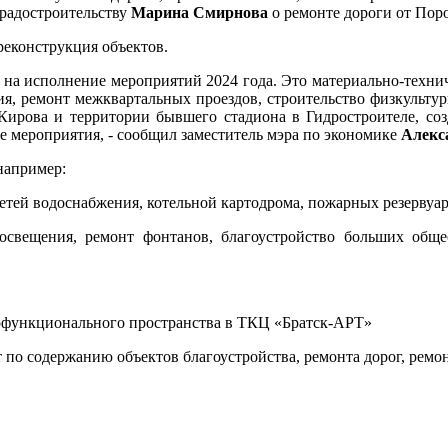
 градостроительству
Марина Смирнова
о
ремонте дороги от Поро
реконструкция объектов.
в на исполнение мероприятий 2024 года. Это материально-техн
я, ремонт межквартальных проездов, строительство физкульту
ирова и территории бывшего стадиона в Гидростроителе, созд
е мероприятия, - сообщил заместитель мэра по экономике
Алекс
например:
сетей водоснабжения, котельной картодрома, пожарных резервуар
 освещения, ремонт фонтанов, благоустройство больших обще
гофункционального пространства в ТКЦ «Братск-АРТ»
 по содержанию объектов благоустройства, ремонта дорог, ремо