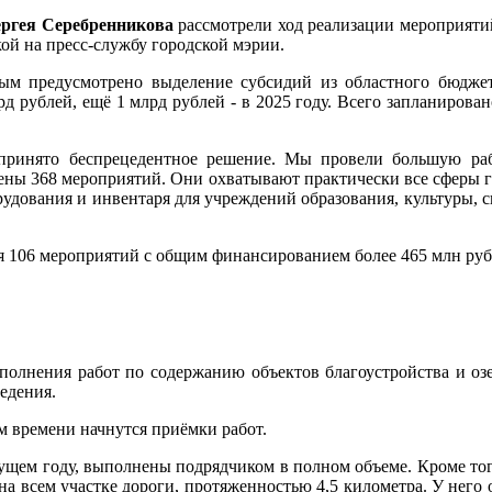
ргея Серебренникова
рассмотрели ход реализации мероприяти
ой на пресс-службу городской мэрии.
рым предусмотрено выделение субсидий из областного бюджет
рд рублей, ещё 1 млрд рублей - в 2025 году. Всего запланирован
принято беспрецедентное решение. Мы провели большую рабо
ены 368 мероприятий. Они охватывают практически все сферы г
дования и инвентаря для учреждений образования, культуры, сп
я 106 мероприятий с общим финансированием более 465 млн руб
олнения работ по содержанию объектов благоустройства и оз
едения.
м времени начнутся приёмки работ.
кущем году, выполнены подрядчиком в полном объеме. Кроме тог
 всем участке дороги, протяженностью 4,5 километра. У него ос