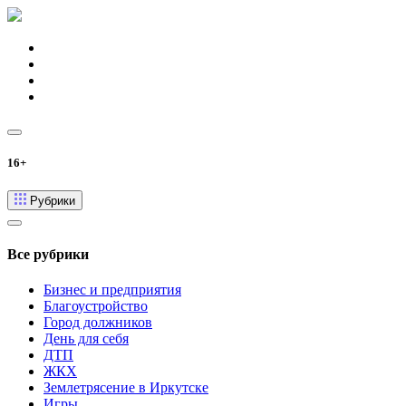
16+
Рубрики
Все рубрики
Бизнес и предприятия
Благоустройство
Город должников
День для себя
ДТП
ЖКХ
Землетрясение в Иркутске
Игры