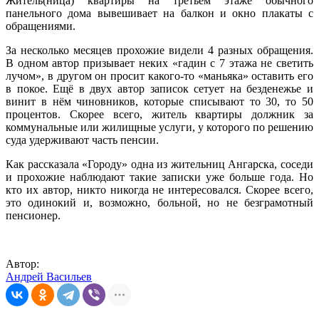
Житель(ница) квартиры на третьем этаже обычного
панельного дома вывешивает на балкон и окно плакаты с
обращениями.
За несколько месяцев прохожие видели 4 разных обращения.
В одном автор призывает неких «гадин с 7 этажа не светить
лучом», в другом он просит какого-то «маньяка» оставить его
в покое. Ещё в двух автор записок сетует на безденежье и
винит в нём чиновников, которые списывают то 30, то 50
процентов. Скорее всего, житель квартиры должник за
коммунальные или жилищные услуги, у которого по решению
суда удерживают часть пенсии.
Как рассказала «Городу» одна из жительниц Ангарска, соседи
и прохожие наблюдают такие записки уже больше года. Но
кто их автор, никто никогда не интересовался. Скорее всего,
это одинокий и, возможно, больной, но не безграмотный
пенсионер.
Автор:
Андрей Васильев