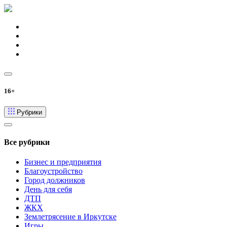
16+
Рубрики
Все рубрики
Бизнес и предприятия
Благоустройство
Город должников
День для себя
ДТП
ЖКХ
Землетрясение в Иркутске
Игры