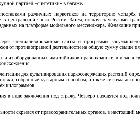
рупной партией «синтетики» в багаже.
поставками различных наркотиков на территорию четырёх 
 в центральной части России. Затем, пользуясь услугами тран
созданных на платформе мобильного мессенджера. Желающие при
через специализированные сайты и программы злоумышлен
доход от противоправной деятельности на общую сумму свыше п
 и из оборудованных ими тайников правоохранители изъяли св
происхождения.
плантации для культивирования наркосодержащих растений опре
новки, собранные кустарным способом, а также система автон
рёх килограммов.
ия в виде заключения под стражу. Четверо находятся под под
ьности скрылся от правоохранительных органов, в настоящий м