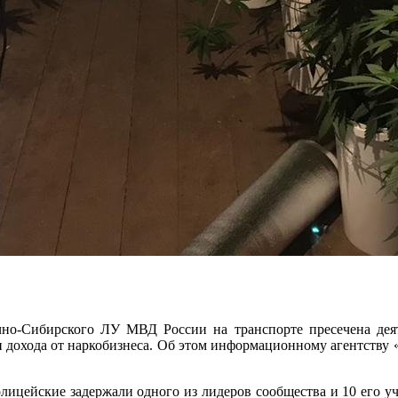
но-Сибирского ЛУ МВД России на транспорте пресечена деят
и дохода от наркобизнеса. Об этом информационному агентству
олицейские задержали одного из лидеров сообщества и 10 его 