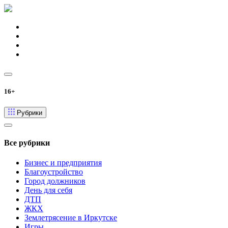
16+
Рубрики
Все рубрики
Бизнес и предприятия
Благоустройство
Город должников
День для себя
ДТП
ЖКХ
Землетрясение в Иркутске
Игры