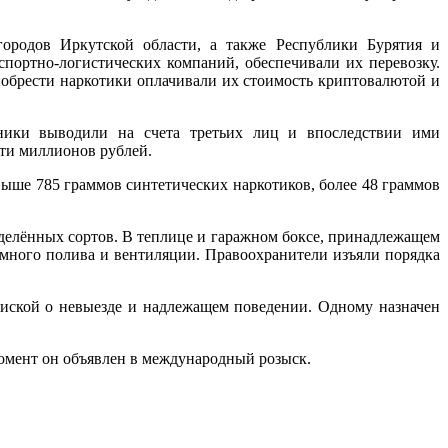
городов Иркутской области, а также Республики Бурятия и
спортно-логистических компаний, обеспечивали их перевозку.
обрести наркотики оплачивали их стоимость криптовалютой и
ники выводили на счета третьих лиц и впоследствии ими
яти миллионов рублей.
ыше 785 граммов синтетических наркотиков, более 48 граммов
делённых сортов. В теплице и гаражном боксе, принадлежащем
омного полива и вентиляции. Правоохранители изъяли порядка
пиской о невыезде и надлежащем поведении. Одному назначен
омент он объявлен в международный розыск.