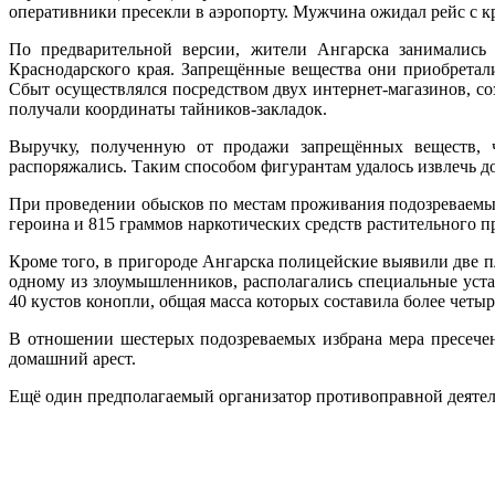
оперативники пресекли в аэропорту. Мужчина ожидал рейс с к
По предварительной версии, жители Ангарска занимались 
Краснодарского края. Запрещённые вещества они приобретали
Сбыт осуществлялся посредством двух интернет-магазинов, 
получали координаты тайников-закладок.
Выручку, полученную от продажи запрещённых веществ, 
распоряжались. Таким способом фигурантам удалось извлечь 
При проведении обысков по местам проживания подозреваемых
героина и 815 граммов наркотических средств растительного 
Кроме того, в пригороде Ангарска полицейские выявили две 
одному из злоумышленников, располагались специальные уста
40 кустов конопли, общая масса которых составила более четы
В отношении шестерых подозреваемых избрана мера пресечен
домашний арест.
Ещё один предполагаемый организатор противоправной деятел