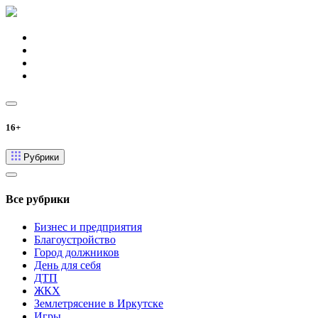
16+
Рубрики
Все рубрики
Бизнес и предприятия
Благоустройство
Город должников
День для себя
ДТП
ЖКХ
Землетрясение в Иркутске
Игры