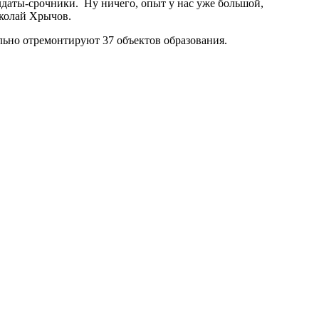
олдаты-срочники. Ну ничего, опыт у нас уже большой,
иколай Хрычов.
льно отремонтируют 37 объектов образования.