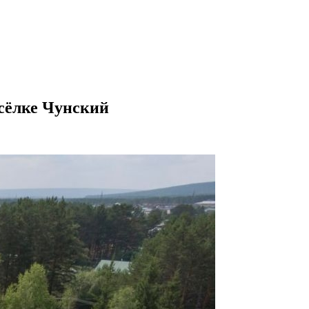
осёлке Чунский