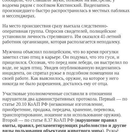
водоема рядом с посёлком Кяхтинский. Видеозапись
произошедшего быстро распространилась в местных пабликах
и мессенджерах.
На место происшествия сразу выехала следственно-
оперативная группа. Опросив свидетелей, полицейские
установили личность стрелявшего. Им оказался 41-летний
работник организации, которая располагается неподалеку.
Мужчина объяснил полицейским, что во время прогулки
заметил стаю птиц в карьере. Он подумал, что это гуси, и
прицелился. Осознав, что перед ним лебеди, он выстрелил по
воде, не задев птиц. Увидев опубликованную видеозапись
инцидента, он спрятал ружье в подсобном помещении на
своей работе. Как выяснилось, оружие, на которое у него
никогда не было разрешения, досталось ему от отца.
Участковые уполномоченные составили в отношении
нарушителя два административных протокола. Первый — по
статье 20.10 КоАП РФ (незаконные изготовление,
приобретение, продажа, передача, хранение, перевозка,
транспортирование, ношение или использование оружия).
Второй — по статье 8.37 КоАП РФ (
нарушение правил
охоты, правил, регламентирующих рыболовство и другие
виды пользования объектами животного мира
). Ружьё