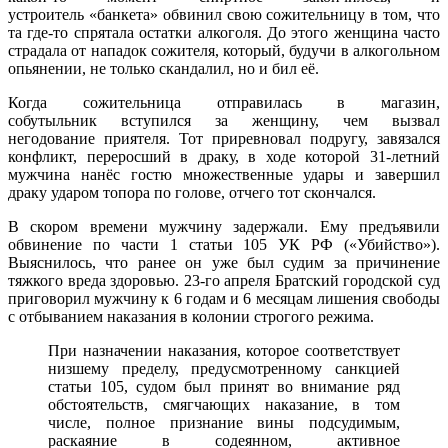
устроитель «банкета» обвинил свою сожительницу в том, что
та где-то спрятала остатки алкоголя. До этого женщина часто
страдала от нападок сожителя, который, будучи в алкогольном
опьянении, не только скандалил, но и бил её.
Когда сожительница отправилась в магазин,
собутыльник вступился за женщину, чем вызвал
негодование приятеля. Тот приревновал подругу, завязался
конфликт, переросший в драку, в ходе которой 31-летний
мужчина нанёс гостю множественные удары и завершил
драку ударом топора по голове, отчего тот скончался.
В скором времени мужчину задержали. Ему предъявили
обвинение по части 1 статьи 105 УК РФ («Убийство»).
Выяснилось, что ранее он уже был судим за причинение
тяжкого вреда здоровью. 23-го апреля Братский городской суд
приговорил мужчину к 6 годам и 6 месяцам лишения свободы
с отбыванием наказания в колонии строгого режима.
При назначении наказания, которое соответствует
низшему пределу, предусмотренному санкцией
статьи 105, судом был принят во внимание ряд
обстоятельств, смягчающих наказание, в том
числе, полное признание вины подсудимым,
раскаяние в содеянном, активное