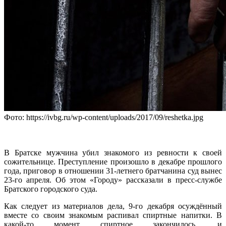
Фото: https://ivbg.ru/wp-content/uploads/2017/09/reshetka.jpg
В Братске мужчина убил знакомого из ревности к своей
сожительнице. Преступление произошло в декабре прошлого
года, приговор в отношении 31-летнего братчанина суд вынес
23-го апреля. Об этом «Городу» рассказали в пресс-службе
Братского городского суда.
Как следует из материалов дела, 9-го декабря осуждённый
вместе со своим знакомым распивал спиртные напитки. В
какой-то момент спиртное закончилось, и