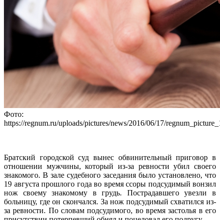
Фото:
https://regnum.ru/uploads/pictures/news/2016/06/17/regnum_pictu
Братский городской суд вынес обвинительный приговор в
отношении мужчины, который из-за ревности убил своего
знакомого. В зале судебного заседания было установлено, что
19 августа прошлого года во время ссоры подсудимый вонзил
нож своему знакомому в грудь. Пострадавшего увезли в
больницу, где он скончался. За нож подсудимый схватился из-
за ревности. По словам подсудимого, во время застолья в его
присутствии потерпевший обнял и поцеловал его подругу.