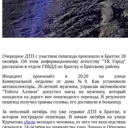
Очередное ДТП с участием пешехода произошло в Братске 28
октября. Об этом информационному агентству "ТК Город"
рассказали в отделе ГИБДД по Братску и Братскому району.
Инцидент произошёл в 20:20 на улице
Коммунальной недалеко от дома №9. Как установили
автоинспекторы, 26-летний мужчина, управляя автомобилем
"Тойота Аллион" допустил наезд на мужчину, который
находился на дороге вне пешеходного перехода. В результате
пешеход получил травмы головы, его доставили в больницу.
За неполный октябрь это уже седьмое ДТП в Братске, в
котором пострадали пешеходы. В начале октября на улице
Курчатова
сбили
молодого человека, от чего тот впоследствии
скончался. 24 октября на перекрёстке улиц Ленина и Обручева