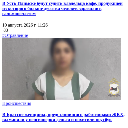
В Усть-Илимске будут судить владельца кафе, продукцией
из которого больше десятка человек заразились
сальмонеллезом
10 августа 2026 г. 11:26
83
#Отравление
Происшествия
В Братске женщины, представившись работницами ЖКХ,
выманили у пенсионерки деньги и похитили ноутбук