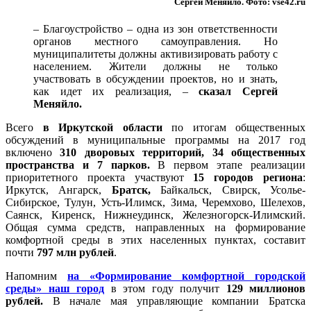
Сергей Меняйло. Фото: vsё42.ru
– Благоустройство – одна из зон ответственности
органов местного самоуправления. Но
муниципалитеты должны активизировать работу с
населением. Жители должны не только
участвовать в обсуждении проектов, но и знать,
как идет их реализация, –
сказал Сергей
Меняйло.
Всего
в Иркутской области
по итогам общественных
обсуждений в муниципальные программы на 2017 год
включено
310 дворовых территорий,
34 общественных
пространства и 7 парков.
В первом этапе реализации
приоритетного проекта участвуют
15 городов региона
:
Иркутск, Ангарск,
Братск,
Байкальск, Свирск, Усолье-
Сибирское, Тулун, Усть-Илимск, Зима, Черемхово, Шелехов,
Саянск, Киренск, Нижнеудинск, Железногорск-Илимский.
Общая сумма средств, направленных на формирование
комфортной среды в этих населенных пунктах, составит
почти
797 млн рублей
.
Напомним
на «Формирование комфортной городской
среды» наш город
в этом году получит
129 миллионов
рублей.
В начале мая управляющие компании Братска