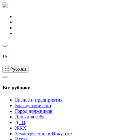
16+
Рубрики
Все рубрики
Бизнес и предприятия
Благоустройство
Город должников
День для себя
ДТП
ЖКХ
Землетрясение в Иркутске
Игры