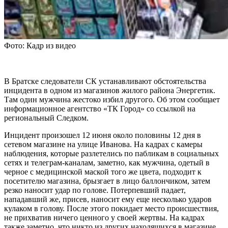
Фото: Кадр из видео
В Братске следователи СК устанавливают обстоятельства
инцидента в одном из магазинов жилого района Энергетик.
Там один мужчина жестоко избил другого. Об этом сообщает
информационное агентство «ТК Город» со ссылкой на
региональный Следком.
Инцидент произошел 12 июня около половины 12 дня в
сетевом магазине на улице Иванова. На кадрах с камеры
наблюдения, которые разлетелись по пабликам в социальных
сетях и телеграм-каналам, заметно, как мужчина, одетый в
черное с медицинской маской того же цвета, подходит к
посетителю магазина, брызгает в лицо баллончиком, затем
резко наносит удар по голове. Потерпевший падает,
нападавший же, присев, наносит ему еще несколько ударов
кулаком в голову. После этого покидает место происшествия,
не прихватив ничего ценного у своей жертвы. На кадрах
также заметно, что никто из других находящихся в магазине