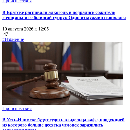
Происшествия
В Братске распивали алкоголь и подрались сожитель
женщины и ее бывший супруг. Один из мужчин скончался
10 августа 2026 г. 12:05
47
#Избиение
Происшествия
В Усть-Илимске будут судить владельца кафе, продукцией
из которого больше десятка человек заразились