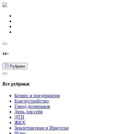
16+
Рубрики
Все рубрики
Бизнес и предприятия
Благоустройство
Город должников
День для себя
ДТП
ЖКХ
Землетрясение в Иркутске
Игры