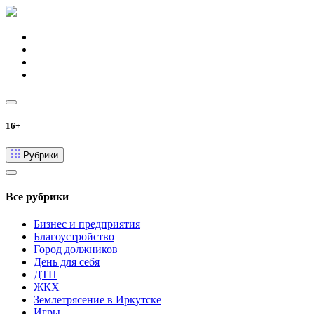
16+
Рубрики
Все рубрики
Бизнес и предприятия
Благоустройство
Город должников
День для себя
ДТП
ЖКХ
Землетрясение в Иркутске
Игры