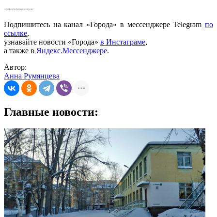
------------
Подпишитесь на канал «Города» в мессенджере Telegram
по
ссылке
,
узнавайте новости «Города»
в Инстаграме
,
а также в
Яндекс.Мессенджере
.
Автор:
Анна Румянцева
Главные новости: