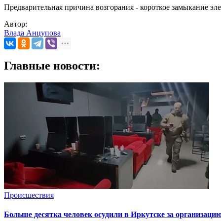
Предварительная причина возгорания - короткое замыкание эл
Автор:
Влада Анцупова
Главные новости:
Происшествия
Больше десятка человек осудили в Иркутске за организацию