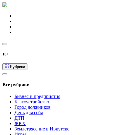
16+
Рубрики
Все рубрики
Бизнес и предприятия
Благоустройство
Город должников
День для себя
ДТП
ЖКХ
Землетрясение в Иркутске
Игры