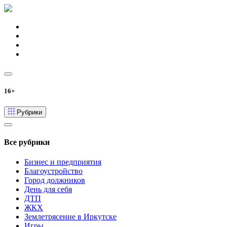
16+
Рубрики
Все рубрики
Бизнес и предприятия
Благоустройство
Город должников
День для себя
ДТП
ЖКХ
Землетрясение в Иркутске
Игры