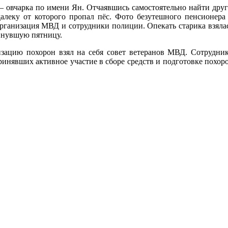
 – овчарка по имени Ян. Отчаявшись самостоятельно найти друг
алеку от которого пропал пёс. Фото безутешного пенсионера
организация МВД и сотрудники полиции. Опекать старика взяла
минувшую пятницу.
изацию похорон взял на себя совет ветеранов МВД. Сотрудни
ринявших активное участие в сборе средств и подготовке похор