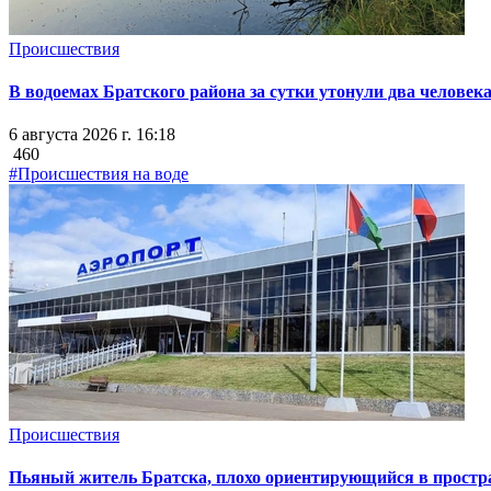
Происшествия
В водоемах Братского района за сутки утонули два человек
6 августа 2026 г. 16:18
460
#Происшествия на воде
Происшествия
Пьяный житель Братска, плохо ориентирующийся в простран