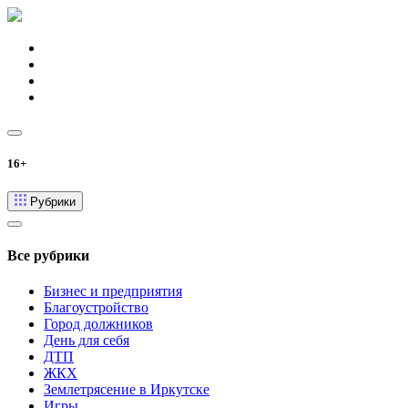
16+
Рубрики
Все рубрики
Бизнес и предприятия
Благоустройство
Город должников
День для себя
ДТП
ЖКХ
Землетрясение в Иркутске
Игры