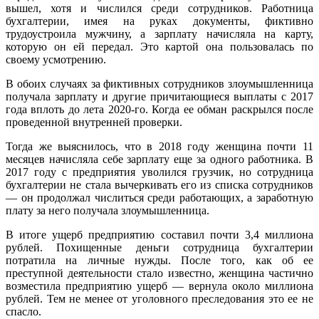
вышел, хотя и числился среди сотрудников. Работница
бухгалтерии, имея на руках документы, фиктивно
трудоустроила мужчину, а зарплату начисляла на карту,
которую он ей передал. Это картой она пользовалась по
своему усмотрению.
В обоих случаях за фиктивных сотрудников злоумышленница
получала зарплату и другие причитающиеся выплаты с 2017
года вплоть до лета 2020-го. Когда ее обман раскрылся после
проведенной внутренней проверки.
Тогда же выяснилось, что в 2018 году женщина почти 11
месяцев начисляла себе зарплату еще за одного работника. В
2017 году с предприятия уволился грузчик, но сотрудница
бухгалтерии не стала вычеркивать его из списка сотрудников
— он продолжал числиться среди работающих, а заработную
плату за него получала злоумышленница.
В итоге ущерб предприятию составил почти 3,4 миллиона
рублей. Похищенные деньги сотрудница бухгалтерии
потратила на личные нужды. После того, как об ее
преступной деятельности стало известно, женщина частично
возместила предприятию ущерб — вернула около миллиона
рублей. Тем не менее от уголовного преследования это ее не
спасло.