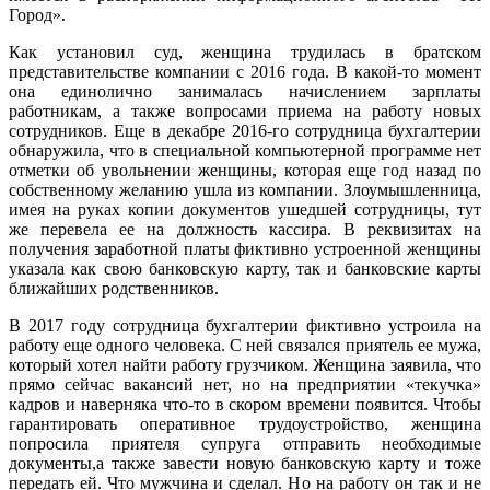
Город».
Как установил суд, женщина трудилась в братском
представительстве компании с 2016 года. В какой-то момент
она единолично занималась начислением зарплаты
работникам, а также вопросами приема на работу новых
сотрудников. Еще в декабре 2016-го сотрудница бухгалтерии
обнаружила, что в специальной компьютерной программе нет
отметки об увольнении женщины, которая еще год назад по
собственному желанию ушла из компании. Злоумышленница,
имея на руках копии документов ушедшей сотрудницы, тут
же перевела ее на должность кассира. В реквизитах на
получения заработной платы фиктивно устроенной женщины
указала как свою банковскую карту, так и банковские карты
ближайших родственников.
В 2017 году сотрудница бухгалтерии фиктивно устроила на
работу еще одного человека. С ней связался приятель ее мужа,
который хотел найти работу грузчиком. Женщина заявила, что
прямо сейчас вакансий нет, но на предприятии «текучка»
кадров и наверняка что-то в скором времени появится. Чтобы
гарантировать оперативное трудоустройство, женщина
попросила приятеля супруга отправить необходимые
документы,а также завести новую банковскую карту и тоже
передать ей. Что мужчина и сделал. Но на работу он так и не