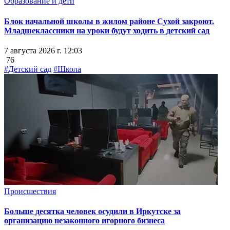
Образование и дети
Блок начальной школы в жилом районе Сухой закроют.
Младшеклассники на уроки будут ходить в детский сад
7 августа 2026 г. 12:03
76
#Детский сад
#Школа
Происшествия
Больше десятка человек осудили в Иркутске за
организацию незаконного игорного бизнеса