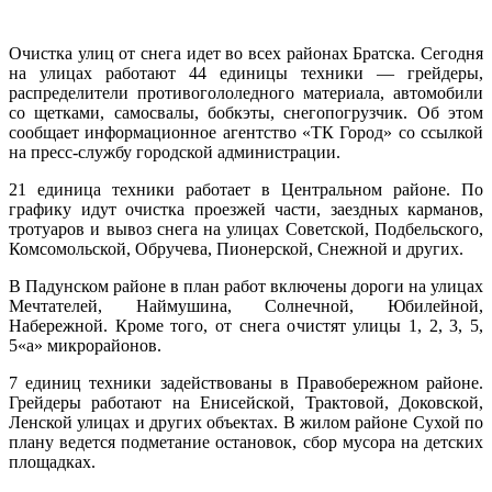
Очистка улиц от снега идет во всех районах Братска. Сегодня
на улицах работают 44 единицы техники — грейдеры,
распределители противогололедного материала, автомобили
со щетками, самосвалы, бобкэты, снегопогрузчик. Об этом
сообщает информационное агентство «ТК Город» со ссылкой
на пресс-службу городской администрации.
21 единица техники работает в Центральном районе. По
графику идут очистка проезжей части, заездных карманов,
тротуаров и вывоз снега на улицах Советской, Подбельского,
Комсомольской, Обручева, Пионерской, Снежной и других.
В Падунском районе в план работ включены дороги на улицах
Мечтателей, Наймушина, Солнечной, Юбилейной,
Набережной. Кроме того, от снега очистят улицы 1, 2, 3, 5,
5«а» микрорайонов.
7 единиц техники задействованы в Правобережном районе.
Грейдеры работают на Енисейской, Трактовой, Доковской,
Ленской улицах и других объектах. В жилом районе Сухой по
плану ведется подметание остановок, сбор мусора на детских
площадках.