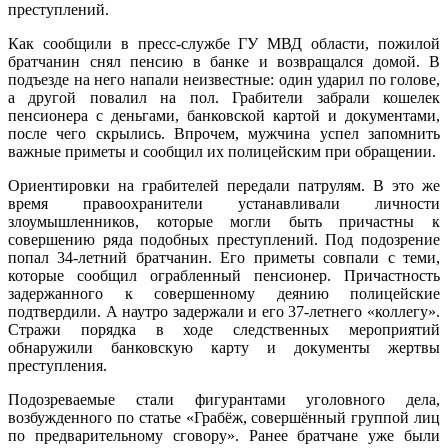
преступлений.
Как сообщили в пресс-службе ГУ МВД области, пожилой
братчанин снял пенсию в банке и возвращался домой. В
подъезде на него напали неизвестные: один ударил по голове,
а другой повалил на пол. Грабители забрали кошелек
пенсионера с деньгами, банковской картой и документами,
после чего скрылись. Впрочем, мужчина успел запомнить
важные приметы и сообщил их полицейским при обращении.
Ориентировки на грабителей передали патрулям. В это же
время правоохранители устанавливали личности
злоумышленников, которые могли быть причастны к
совершению ряда подобных преступлений. Под подозрение
попал 34-летний братчанин. Его приметы совпали с теми,
которые сообщил ограбленный пенсионер. Причастность
задержанного к совершенному деянию полицейские
подтвердили. А наутро задержали и его 37-летнего «коллегу».
Стражи порядка в ходе следственных мероприятий
обнаружили банковскую карту и документы жертвы
преступления.
Подозреваемые стали фигурантами уголовного дела,
возбужденного по статье «Грабёж, совершённый группой лиц
по предварительному сговору». Ранее братчане уже были