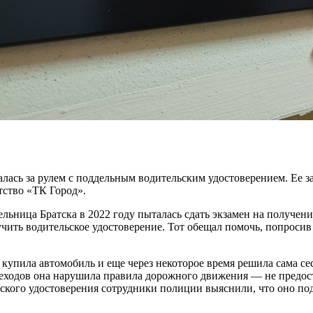
алась за рулем с поддельным водительским удостоверением. Ее 
ство «ТК Город».
ельница Братска в 2022 году пыталась сдать экзамен на получени
лучить водительское удостоверение. Тот обещал помочь, попроси
купила автомобиль и еще через некоторое время решила сама сест
ереходов она нарушила правила дорожного движения — не предо
ьского удостоверения сотрудники полиции выяснили, что оно по