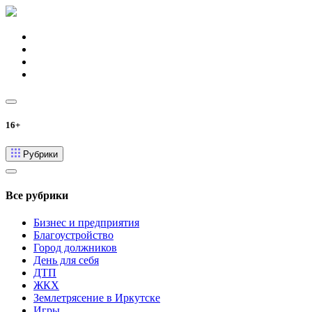
16+
Рубрики
Все рубрики
Бизнес и предприятия
Благоустройство
Город должников
День для себя
ДТП
ЖКХ
Землетрясение в Иркутске
Игры