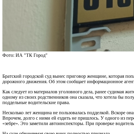
Фото: ИА "ТК Город"
Братский городской суд вынес приговор женщине, которая поп
дорожного движения. Об этом сообщает информационное агент
Как следует из материалов уголовного дела, ранее судимая жит
одному из своих родственников она сказала, что хотела бы по
поддельные водительские права.
Несколько лет женщина не пользовалась подделкой. Вскоре она 
Впрочем, долго с ними ей ездить не пришлось. У одного из п
«зебре». Это заметили автоинспекторы. При проверке водител
На суде обвиняемая свою вину полностью признала.