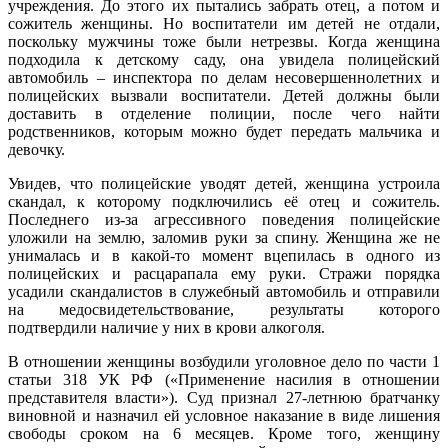
учреждения. До этого их пытались забрать отец, а потом и
сожитель женщины. Но воспитатели им детей не отдали,
поскольку мужчины тоже были нетрезвы. Когда женщина
подходила к детскому саду, она увидела полицейский
автомобиль – инспектора по делам несовершеннолетних и
полицейских вызвали воспитатели. Детей должны были
доставить в отделение полиции, после чего найти
родственников, которым можно будет передать мальчика и
девочку.
Увидев, что полицейские уводят детей, женщина устроила
скандал, к которому подключились её отец и сожитель.
Последнего из-за агрессивного поведения полицейские
уложили на землю, заломив руки за спину. Женщина же не
унималась и в какой-то момент вцепилась в одного из
полицейских и расцарапала ему руки. Стражи порядка
усадили скандалистов в служебный автомобиль и отправили
на медосвидетельствование, результаты которого
подтвердили наличие у них в крови алкоголя.
В отношении женщины возбудили уголовное дело по части 1
статьи 318 УК РФ («Применение насилия в отношении
представителя власти»). Суд признал 27-летнюю братчанку
виновной и назначил ей условное наказание в виде лишения
свободы сроком на 6 месяцев. Кроме того, женщину