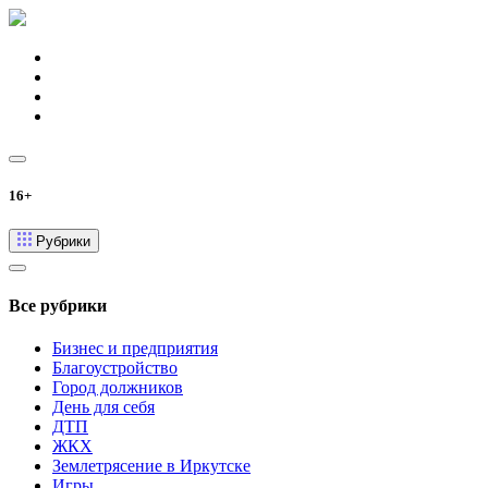
16+
Рубрики
Все рубрики
Бизнес и предприятия
Благоустройство
Город должников
День для себя
ДТП
ЖКХ
Землетрясение в Иркутске
Игры