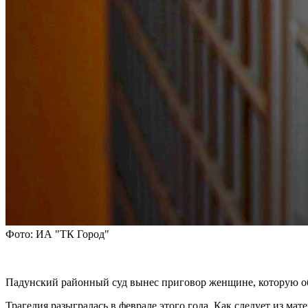
Фото: ИА "ТК Город"
Падунский районный суд вынес приговор женщине, которую об
Трагедия разыгралась в феврале этого года. Как следует из м