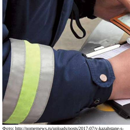
Фото: http://nomernews.ru/uploads/posts/2017-07/v-kazahstane-s-