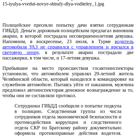
15-iyulya-vvedut-novye-shtrafy-dlya-voditeley_1.jpg
Полицейские пресекли попытку дачи взятки сотрудникам
ГИБДД. Деньги дорожным полицейским предлагал виновник
аварии, в которой пострадала несовершеннолетняя девушка.
Напомним, в воскресенье, 23 июля, в Турме
водитель
автомобиля УАЗ не справился с управлением и врезался в
световую опору
, в результате аварии пострадали две
пассажирки, в том числе, и 17-летняя девушка.
Прибывшие на место происшествия госавтоинспекторы
установили, что автомобилем управлял 29-летний житель
Челябинской области, который находился в командировке на
служебном автомобиле. Пытаясь уйти от наказания, мужчина
предложил автоинспекторам денежное вознаграждение за то,
чтобы они не составляли протокол.
Сотрудники ГИБДД сообщили о попытке подкупа
в полицию. Следственная группа из числа
сотрудников отдела экономической безопасности и
противодействия коррупции и следственного
отдела СКР по Братскому району документально
оформила противоправные действия водителя.