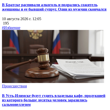
В Братске распивали алкоголь и подрались сожитель
женщины и ее бывший супруг. Один из мужчин скончался
10 августа 2026 г. 12:05
195
#Избиение
Происшествия
В Усть-Илимске будут судить владельца кафе, продукцией
из которого больше десятка человек заразились
сальмонеллезом