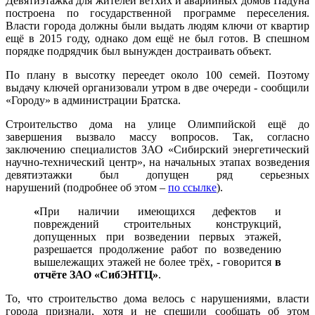
Девятиэтажка для жителей ветхих и аварийных домов Падуна
построена по государственной программе переселения.
Власти города должны были выдать людям ключи от квартир
ещё в 2015 году, однако дом ещё не был готов. В спешном
порядке подрядчик был вынужден достраивать объект.
По плану в высотку переедет около 100 семей. Поэтому
выдачу ключей организовали утром в две очереди - сообщили
«Городу» в администрации Братска.
Строительство дома на улице Олимпийской ещё до
завершения вызвало массу вопросов. Так, согласно
заключению специалистов ЗАО «Сибирский энергетический
научно-технический центр», на начальных этапах возведения
девятиэтажки был допущен ряд серьезных
нарушений (подробнее об этом –
по ссылке
).
«
При наличии имеющихся дефектов и
повреждений строительных конструкций,
допущенных при возведении первых этажей,
разрешается продолжение работ по возведению
вышележащих этажей не более трёх, - говорится
в
отчёте ЗАО «СибЭНТЦ»
.
То, что строительство дома велось с нарушениями, власти
города признали, хотя и не спешили сообщать об этом