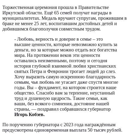
Торжественная церемония прошла в Правительстве
Иркутской области. Ещё 65 семей получат награды в
муниципалитетах. Медаль вручают супругам, прожившим в
браке не менее 25 лет, воспитавшим достойных детей и
добившимся благополучия совместным трудом.
- Любовь, верность и доверие в семье – это
высшие ценности, которые невозможно купить за
деньги, но за которые можно отдать все богатства
мира. На протяжении веков эти ценности
оставались неизменными, поэтому и сегодня
история глубокой взаимной любви христианских
святых Петра и Февронии трогает людей до слез.
Хочу выразить самую искреннюю благодарность
семьям, чья любовь не угасает даже спустя многие
годы. Вы – фундамент, на котором строится наше
общество. Спасибо вам за терпение, неустанный
труд и душевную щедрость. Такие семьи, как
ваши, без всякого сомнения, достояние нашей
страны, — поздравил собравшихся губернатор
Игорь Кобзев.
По поручению губернатора с 2023 года награждённым
предусмотрена единовременная выплата 50 тысяч рублей.