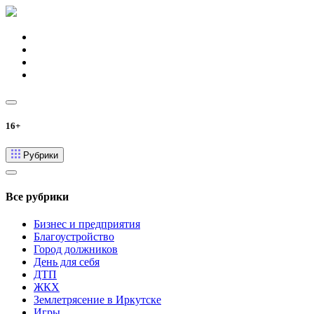
16+
Рубрики
Все рубрики
Бизнес и предприятия
Благоустройство
Город должников
День для себя
ДТП
ЖКХ
Землетрясение в Иркутске
Игры