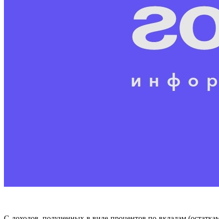
С доходов, полученных в виде процентов по вкладам (остаткам