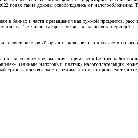
2022 годах такие доходы освобождались от налогообложения. Те
ам в банках в части превышения над суммой процентов, рассч
оянию на 1-е число каждого месяца в налоговом периоде). По
 исчисляет налоговый орган и включает его к уплате в налогов
вании налогового уведомления – прямо из «Личного кабинета 
шелек» (единый налоговый платеж) налогоплательщик может 
ый орган самостоятельно в режиме автомата произведет уплату