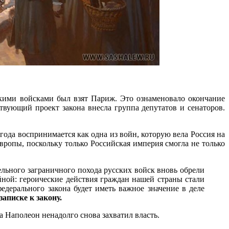
скими войсками был взят Париж. Это ознаменовало окончание
вующий проект закона внесла группа депутатов и сенаторов.
ода воспринимается как одна из войн, которую вела Россия на
ропы, поскольку только Российская империя смогла не только
ельного заграничного похода русских войск вновь обрели
йной: героические действия граждан нашей страны стали
дерального закона будет иметь важное значение в деле
записке к закону.
да Наполеон ненадолго снова захватил власть.