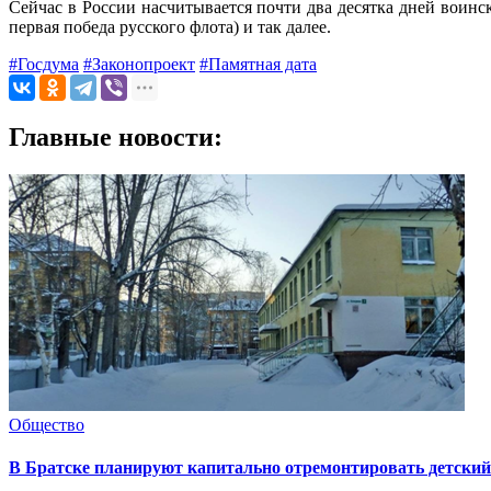
Сейчас в России насчитывается почти два десятка дней воинско
первая победа русского флота) и так далее.
#Госдума
#Законопроект
#Памятная дата
Главные новости:
Общество
В Братске планируют капитально отремонтировать детский 