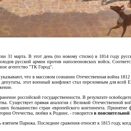
ии 31 марта. В этот день (по новому стилю) в 1814 году рус
оходов русской армии против наполеоновских войск. Соответст
ное агентство "ТК Город".
указывают, что в массовом сознании Отечественная война 1812 г
 депутаты, этот военный конфликт стал переломным для всей Ев
ажение.
ранение российской государственности. В результате освободит
тва. Существует прямая аналогия с Великой Отечественной во
ших большинство стран европейского континента. Принятие фе
тории Отечества, любви к Родине, - говорится
в пояснительной 
ь взятием Парижа. Последние сражения относят к 1815 году, ког