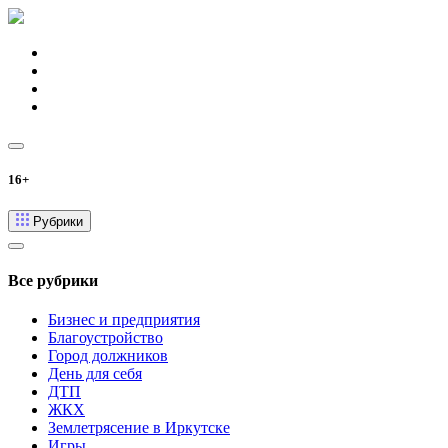
16+
Рубрики
Все рубрики
Бизнес и предприятия
Благоустройство
Город должников
День для себя
ДТП
ЖКХ
Землетрясение в Иркутске
Игры