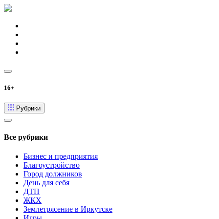
16+
Рубрики
Все рубрики
Бизнес и предприятия
Благоустройство
Город должников
День для себя
ДТП
ЖКХ
Землетрясение в Иркутске
Игры