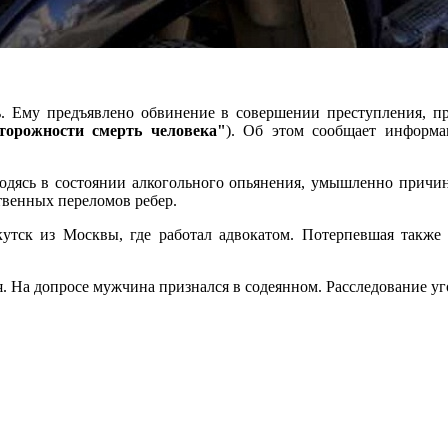
ь. Ему предъявлено обвинение в совершении преступления, п
торожности смерть человека"
). Об этом сообщает информа
ходясь в состоянии алкогольного опьянения, умышленно причи
твенных переломов ребер.
кутск из Москвы, где работал адвокатом. Потерпевшая также 
 На допросе мужчина признался в содеянном. Расследование уг