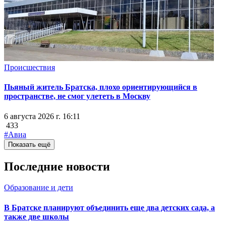
Происшествия
Пьяный житель Братска, плохо ориентирующийся в
пространстве, не смог улететь в Москву
6 августа 2026 г. 16:11
433
#Авиа
Показать ещё
Последние новости
Образование и дети
В Братске планируют объединить еще два детских сада, а
также две школы