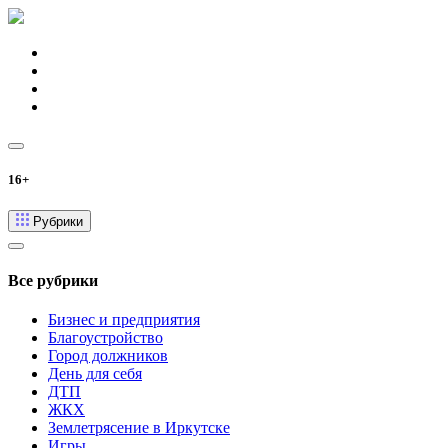
16+
Рубрики
Все рубрики
Бизнес и предприятия
Благоустройство
Город должников
День для себя
ДТП
ЖКХ
Землетрясение в Иркутске
Игры