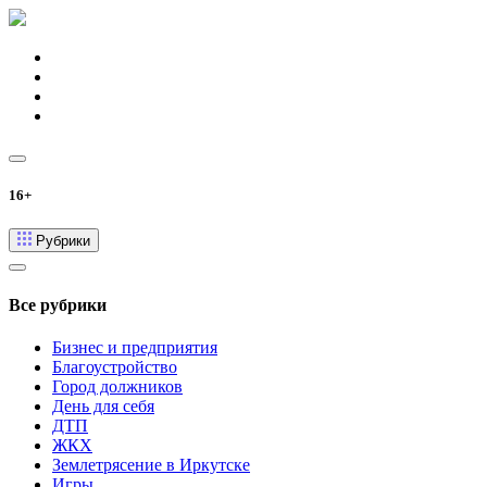
16+
Рубрики
Все рубрики
Бизнес и предприятия
Благоустройство
Город должников
День для себя
ДТП
ЖКХ
Землетрясение в Иркутске
Игры