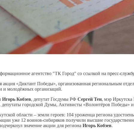
формационное агентство "ТК Город" со ссылкой на
пресс-службу
ая акция «Диктант Победы», организованная региональным отде
ти и молодёжных организаций.
и
Игорь Кобзев
, депутат Госдумы РФ
Сергей Тен
, мэр Иркутска
, депутаты городской Думы, Активисты «Волонтёров Победы» 
утской области – земли героев: 104 уроженца региона удостоен
ации уже 12 воинов-сибиряков получили высшие государственные
подчеркнул значение акции для региона
Игорь Кобзев
.