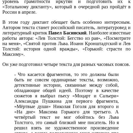
уровень грамотности иркутян и подготовить их к
«Тотальному диктанту», который в очередной раз пройдёт в
России в апреле.
В этом году диктант обещает быть особенно интересным.
Автором текста станет российский писатель, литературовед и
литературный критик
Павел Басинский
. Наиболее известные
работы автора: «Лев Толстой: Бегство из рая», «Посмотрите
на меня», «Святой против Льва. Иоанн Кронштадтский и Лев
Толстой: история одной вражды», «Горький: страсти по
Максиму».
Он уже подготовил четыре текста для разных часовых поясов.
- Что касается фрагментов, то это должны были
быть не совсем ординарные тексты, возможно,
детективные истории, связанные между собой,
обладающие общей идеей. Поэтому в качестве
сюжетов я выбрал пьесу «Моцарт и Сальери»
Александра Пушкина для первого фрагмента,
«Мёртвые души» Николая Гоголя для второго и
«На дне» Максима Горького для третьего. А
четвёртый текст не мог обойтись без Льва
Толстого, это самый близкий мне писатель. Но я
решил взять не художественное произведение