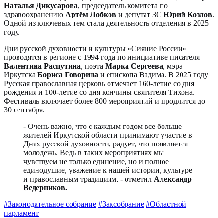
Наталья Дикусарова
, председатель комитета по
здравоохранению
Артём Лобков
и депутат ЗС
Юрий Козлов
.
Одной из ключевых тем стала деятельность отделения в 2025
году.
Дни русской духовности и культуры «Сияние России»
проводятся в регионе с 1994 года по инициативе писателя
Валентина Распутина
, поэта
Марка Сергеева
, мэра
Иркутска
Бориса Говорина
и епископа Вадима. В 2025 году
Русская православная церковь отмечает 160-летие со дня
рождения и 100-летие со дня кончины святителя Тихона.
Фестиваль включает более 800 мероприятий и продлится до
30 сентября.
- Очень важно, что с каждым годом все больше
жителей Иркутской области принимают участие в
Днях русской духовности, радует, что появляется
молодежь. Ведь в таких мероприятиях мы
чувствуем не только единение, но и полное
единодушие, уважение к нашей истории, культуре
и православным традициям, - отметил
Александр
Ведерников.
#Законодательное собрание
#Заксобрание
#Областной
парламент