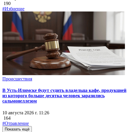
190
#Избиение
Происшествия
В Усть-Илимске будут судить владельца кафе, продукцией
из которого больше десятка человек заразились
сальмонеллезом
10 августа 2026 г. 11:26
164
#Отравление
Показать ещё