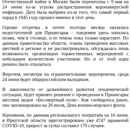
Отечественной войне в Москве были перенесены с 9 мая на
24 июня из-за угрозы распространения коронавирусной
инфекции. Дата была выбрана из-за того, что самый первый
парад в 1945 году прошел именно в этот день.
Однако отсрочка в почти полтора месяца оказалась
недостаточной для Приангарья – пандемия здесь началась
позже, чем в столице, и ее темпы пока только нарастают. По
данным правительства области, планы проведения массовых
шествий в регионе и не рассматривались, обсуждалась лишь
возможность организации торжественных мероприятий с
небольшим количеством участников. Но и от этой идеи
решено было отказаться.
Впрочем, несмотря на ограничительные мероприятия, среда
24 июня будет общероссийским выходным.
В зависимости от дальнейшего развития эпидемической
ситуации, будет принято решение о проведении в Приангарье
шествия акции «Бессмертный полк». Как сообщалось ранее,
оно запланировано на 26 июля, День военно-морского флота.
Напомним, по данным регионального оперштаба на 16 июня,
в Иркутской области зарегистрировано уже 4747 заражений
COVID-19, прирост за сутки составил 179 случаев.