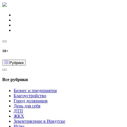
16+
Рубрики
Все рубрики
Бизнес и предприятия
Благоустройство
Город должников
День для себя
ДТП
ЖКХ
Землетрясение в Иркутске
Игры