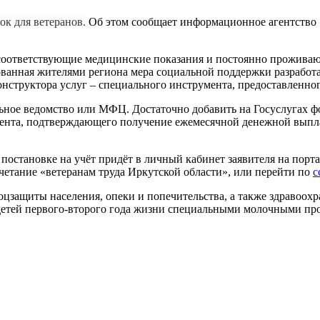
ок для ветеранов.
Об этом сообщает информационное агентство "
соответствующие медицинские показания и постоянно проживающ
бованная жителями региона мера социальной поддержки разрабо
онструктора услуг – специального инструмента, предоставленн
ьное ведомство или МФЦ. Достаточно добавить на Госуслугах ф
мента, подтверждающего получение ежемесячной денежной выпла
о постановке на учёт придёт в личный кабинет заявителя на порт
четание «ветеранам труда Иркутской области», или перейти по
с
оцзащиты населения, опеки и попечительства, а также здравоохр
е детей первого-второго года жизни специальными молочными пр