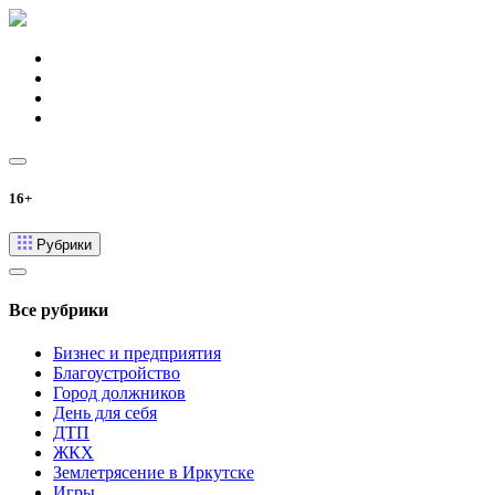
16+
Рубрики
Все рубрики
Бизнес и предприятия
Благоустройство
Город должников
День для себя
ДТП
ЖКХ
Землетрясение в Иркутске
Игры