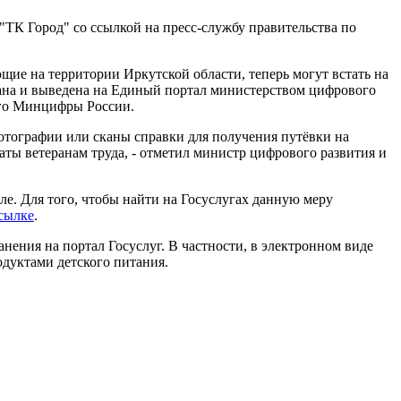
ТК Город" со ссылкой на пресс-службу правительства по
ие на территории Иркутской области, теперь могут встать на
тана и выведена на Единый портал министерством цифрового
ого Минцифры России.
отографии или сканы справки для получения путёвки на
ты ветеранам труда, - отметил министр цифрового развития и
але. Для того, чтобы найти на Госуслугах данную меру
сылке
.
анения на портал Госуслуг. В частности, в электронном виде
одуктами детского питания.