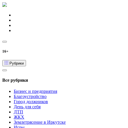
16+
Рубрики
Все рубрики
Бизнес и предприятия
Благоустройство
Город должников
День для себя
ДТП
ЖКХ
Землетрясение в Иркутске
Игры