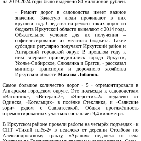
на 2019-2024 годы было выделено 80 миллионов рублей.
- Ремонт дорог в садоводства имеет важное
значение. Зачастую люди проживают в них
круглый год. Средства на ремонт таких дорог из
бюджета Иркутской области выделяют с 2014 года.
Обязательное условие для их получения –
софинансирование из местного бюджета. Такие
субсидии регулярно получают Иркутский район и
Ангарский городской округ. В прошлом году к
ним впервые присоединились города Иркутск,
Усолье-Сибирское, Слюдянка и Братск, - рассказал
министр транспорта и дорожного хозяйства
Иркутской области
Максим Лобанов.
Самое большое количество дорог - 5 - отремонтировали в
Ангарском городском округе. Это подъезды к садоводствам
«Вагонник», «Ветеран-2», «Энергетик-2» недалеко от
Одинска, «Котельщик» в посёлке Стеклянка, и «Саянские
зори» рядом с Савватеевкой. Общая протяжённость
отремонтированных участков составляет 9,4 километра.
В Иркутском районе провели работы на четырёх подъездах - к
СНТ «Тихий плёс-2» в недалеко от деревни Столбова по
Александровскому тракту, «Аралия» недалеко от села