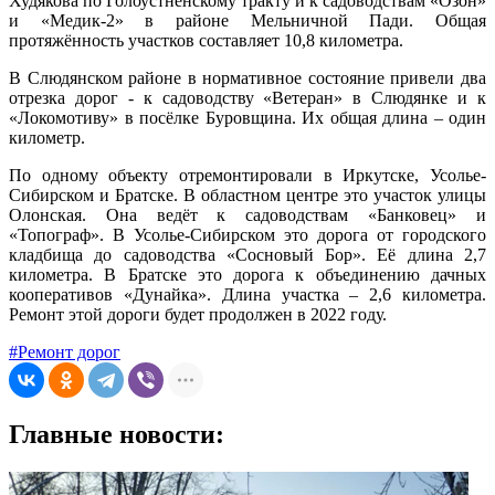
Худякова по Голоустненскому тракту и к садоводствам «Озон»
и «Медик-2» в районе Мельничной Пади. Общая
протяжённость участков составляет 10,8 километра.
В Слюдянском районе в нормативное состояние привели два
отрезка дорог - к садоводству «Ветеран» в Слюдянке и к
«Локомотиву» в посёлке Буровщина. Их общая длина – один
километр.
По одному объекту отремонтировали в Иркутске, Усолье-
Сибирском и Братске. В областном центре это участок улицы
Олонская. Она ведёт к садоводствам «Банковец» и
«Топограф». В Усолье-Сибирском это дорога от городского
кладбища до садоводства «Сосновый Бор». Её длина 2,7
километра. В Братске это дорога к объединению дачных
кооперативов «Дунайка». Длина участка – 2,6 километра.
Ремонт этой дороги будет продолжен в 2022 году.
#Ремонт дорог
Главные новости: